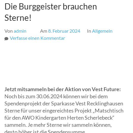
Die Burggeister brauchen
Sterne!
Von
admin
Am
8. Februar 2024
In
Allgemein
zu
Verfasse einen Kommentar
Die
Burggeister
brauchen
Sterne!
Jetzt mitsammeln bei der Aktion von Vest Future:
Noch bis zum 30.06.2024 können wir bei dem
Spendenprojekt der Sparkasse Vest Recklinghausen
Sterne für unser eingereichtes Projekt „Matschtisch
für den AWO Kindergarten Herten Scherlebeck“
sammeln. Je mehr Sterne wir sammeln können,
desto höher ist die Spendensumme.