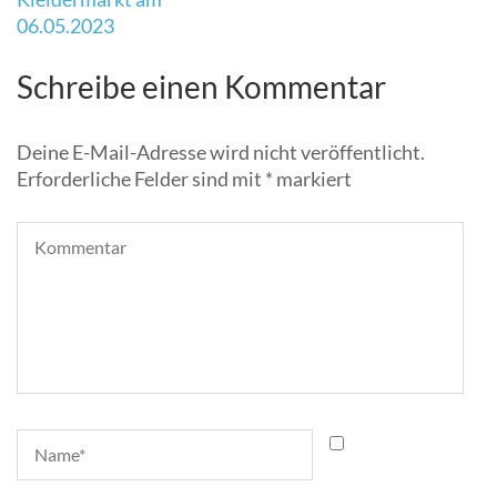
ein
06.05.2023
tolles
Herbstfest
Schreibe einen Kommentar
statt.
Der
Deine E-Mail-Adresse wird nicht veröffentlicht.
Förderverein
Erforderliche Felder sind mit
*
markiert
hat
für
dieses
Event
eine
Hüpfburg
organisiert.