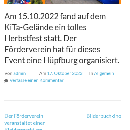
Am 15.10.2022 fand auf dem
KiTa-Gelände ein tolles
Herbstfest statt. Der
Förderverein hat für dieses
Event eine Hüpfburg organisiert.
Von
admin
Am
17. Oktober 2023
In
Allgemein
zu
Verfasse einen Kommentar
Am
15.10.2022
fand
auf
Beitragsnavigation
dem
Der Förderverein
Bilderbuchkino
KiTa-
veranstaltet einen
Gelände
Kleidermarkt am