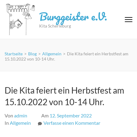
Zum
Inhalt
Burggeister e.V.
springen
(Eingabetaste
Kita Scherleburg
drücken)
Startseite
>
Blog
>
Allgemein
>
Die Kita feiert ein Herbstfest am
15.10.2022 von 10-14 Uhr.
Die Kita feiert ein Herbstfest am
15.10.2022 von 10-14 Uhr.
Von
admin
Am
12. September 2022
zu
In
Allgemein
Verfasse einen Kommentar
Die