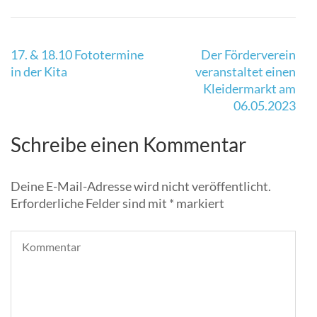
Kita
feiert
ein
Beitragsnavigation
Herbstfest
17. & 18.10 Fototermine
Der Förderverein
am
in der Kita
veranstaltet einen
15.10.2022
Kleidermarkt am
von
06.05.2023
10-
14
Schreibe einen Kommentar
Uhr.
Deine E-Mail-Adresse wird nicht veröffentlicht.
Erforderliche Felder sind mit
*
markiert